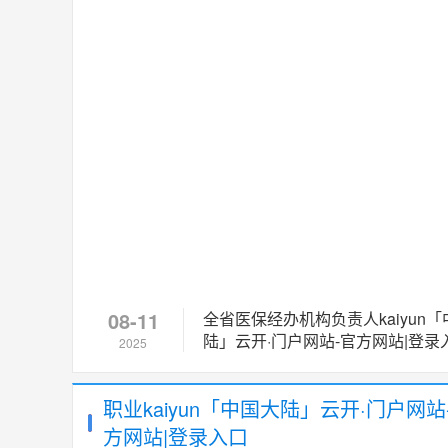
08-11
全省医保经办机构负责人kaiyun
陆」云开·门户网站-官方网站|登录
2025
职业kaiyun「中国大陆」云开·门户网站
方网站|登录入口