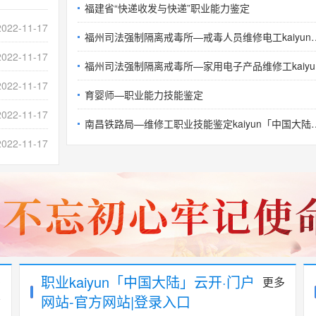
福建省“快递收发与快递”职业能力鉴定
2022-11-17
福州司法强制隔离戒毒所—戒毒人员维修电工kaiyun「中国大陆」云开·门户网站-官方网站|登录入口 班
2022-11-17
福州司法强制隔离戒毒所—家用电子产品维修工kaiyun「中国大陆」云开·门户网站-官方网站|登录入口
2022-11-17
育婴师—职业能力技能鉴定
2022-11-17
南昌铁路局—维修工职业技能鉴定kaiyun「中国大陆」云开·门户网站-官方网站|登录入口 （1期）
2022-11-17
职业kaiyun「中国大陆」云开·门户
多
更多
网站-官方网站|登录入口